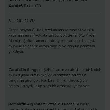
Şeffaf 3'lü Kadeh Mumluk: Işıltılı Anlarınıza
Zarafet Katın ????️
31 - 26 - 21 CM
Organizasyon Outlet, özel anlarınıza zarafet ve ışıltı
katmanın en şık yoluyla tanıştırıyor: Şeffaf 3'lü Kadeh
Mumluk. Şeffaf camın zarafetiyle tasarlanan bu eşsiz
mumluklar, her bir alevin dansını ve anınızın parıltısını
yakalıyor.
Zarafetin Simgesi:
Şeffaf camın zarafeti, her bir kadeh
mumluğuyla bütünleşerek ortamınıza zarafetin
simgesini getiriyor. Her bir mum, içindeki ışığıyla
ortamınızı aydınlatıp sıcak bir atmosfer yaratıyor.
Romantik Akşamlar:
Şeffaf 3'lü Kadeh Mumluk,
romantik akşamlarınıza özel bir dokunuş katıyor. Işıltılı