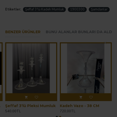
Etiketler:
Şeffaf 3'lü Kadeh Mumluk
1900300
Şamdanlar
BENZER ÜRÜNLER
BUNU ALANLAR BUNLARI DA ALDIL
Hemen Sipariş Ver
likarbon
Şeffaf 3'lü Pleksi Mumluk
Kadeh Vazo - 38 CM
540,00TL
720,00TL