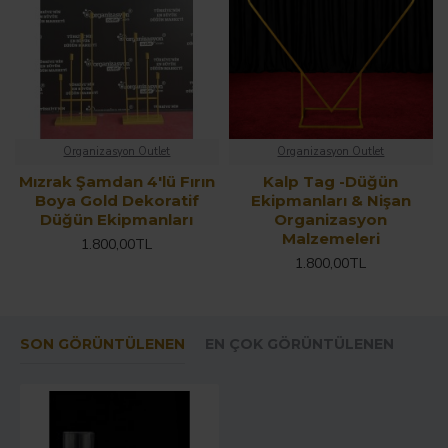
Organizasyon Outlet
Organizasyon Outlet
Mızrak Şamdan 4'lü Fırın
Kalp Tag -Düğün
Boya Gold Dekoratif
Ekipmanları & Nişan
Düğün Ekipmanları
Organizasyon
Malzemeleri
1.800,00TL
1.800,00TL
SON GÖRÜNTÜLENEN
EN ÇOK GÖRÜNTÜLENEN