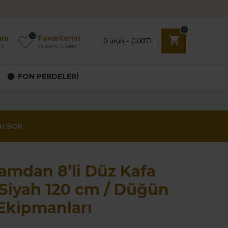
0
0
ım
Favorilerim
0 ürün - 0,00TL
ıt
Alışveriş Listem
FON PERDELERI
U SOR
amdan 8’li Düz Kafa
Siyah 120 cm / Düğün
Ekipmanları