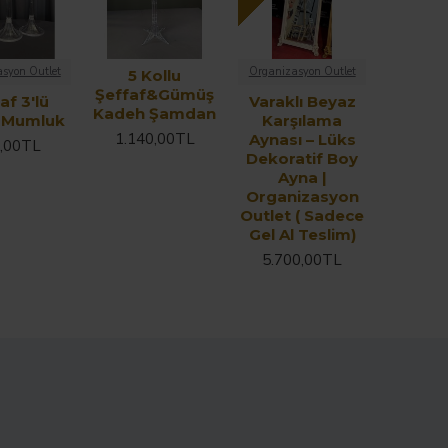
syon Outlet
Organizasyon Outlet
5 Kollu
Şeffaf&Gümüş
af 3'lü
Varaklı Beyaz
Kadeh Şamdan
i Mumluk
Karşılama
1.140,00TL
Aynası – Lüks
,00TL
Dekoratif Boy
Ayna |
Organizasyon
Outlet ( Sadece
Gel Al Teslim)
5.700,00TL