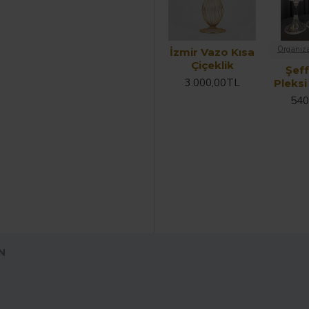
Organiza
İzmir Vazo Kısa
Çiçeklik
Şeff
3.000,00TL
Pleks
540
N