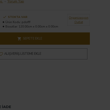
ş.
-
Yorum Yap
STOKTA VAR
Organizasyon
Ürün Kodu:
pdofff
Outlet
Boyutlar:
120.00cm x 0.00cm x 0.00cm
SEPETE EKLE
ALIŞVERIŞ LISTEME EKLE
E İADE