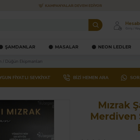
KAMPANYALAR DEVEM EDIYOR
Hesab
Giriş / Kay
ŞAMDANLAR
MASALAR
NEON LEDLER
m / Düğün Ekipmanları
YGUN FIYATLI SEVKIYAT
BIZI HEMEN ARA
SOR
Mızrak Ş
Merdiven 