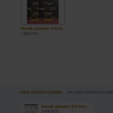
Mızrak Şamdan 4'lü Fırın Boya Gold Dekoratif Düğün Ekipmanları
1.800,00TL
SON GÖRÜNTÜLENEN
EN ÇOK GÖRÜNTÜLENE
Mızrak Şamdan 8’li Düz Kafa Merdiven Siyah 120 cm / Düğün Ekipmanları
3.300,00TL