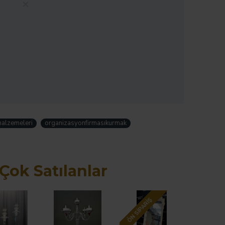
pariş Ver
alzemeleri
organizasyonfirmasıkurmak
Çok Satılanlar
ÖN SIPARIŞ