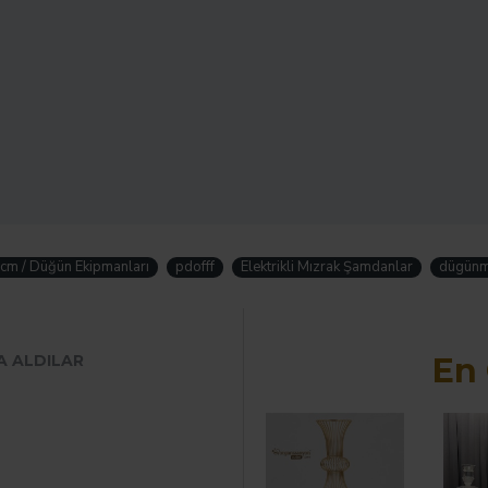
Hemen Si
 cm / Düğün Ekipmanları
pdofff
Elektrikli Mızrak Şamdanlar
dügünm
A ALDILAR
En 