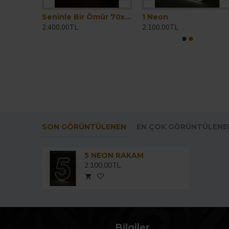
Better Together - 70x70 CM
Seninle Bir Ömür 70x70
1 Neon
2.400,00TL
2.100,00TL
SON GÖRÜNTÜLENEN
EN ÇOK GÖRÜNTÜLENE
5 NEON RAKAM
2.100,00TL
Bilgiler