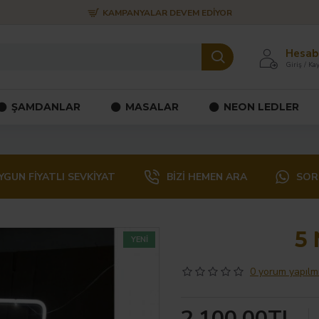
KAMPANYALAR DEVEM EDIYOR
Hesab
Giriş / Kay
ŞAMDANLAR
MASALAR
NEON LEDLER
YGUN FIYATLI SEVKIYAT
BIZI HEMEN ARA
SOR
5
YENI
0 yorum yapılmı
2.100,00TL