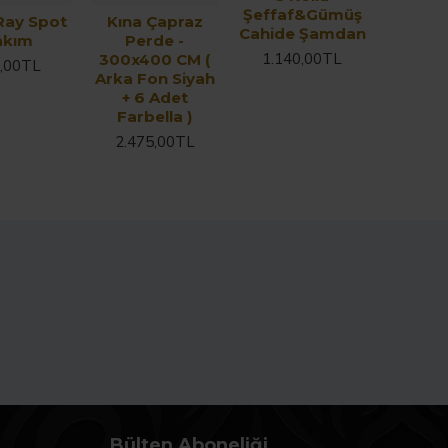
Şeffaf&Gümüş
Ray Spot
Kına Çapraz
Cahide Şamdan
akım
Perde -
1.140,00TL
300x400 CM (
,00TL
Arka Fon Siyah
+ 6 Adet
Farbella )
2.475,00TL
Bülten Aboneliği