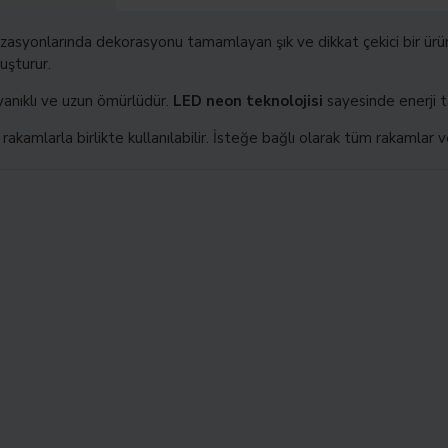
asyonlarında dekorasyonu tamamlayan şık ve dikkat çekici bir ürü
uşturur.
yanıklı ve uzun ömürlüdür.
LED neon teknolojisi
sayesinde enerji t
amlarla birlikte kullanılabilir. İsteğe bağlı olarak tüm rakamlar v
Hemen Si