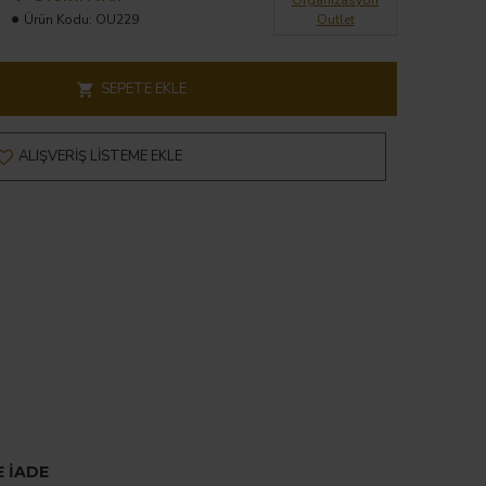
Organizasyon
Ürün Kodu:
OU229
Outlet
SEPETE EKLE
ALIŞVERIŞ LISTEME EKLE
E İADE