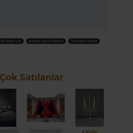
atif neon ışık
doğum günü dekoru
led neon rakam
Çok Satılanlar
syon Outlet
Organizasyon Outlet
5 Kollu