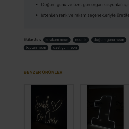
Doğum günü ve özel gün organizasyonları için
İstenilen renk ve rakam seçenekleriyle üretile
Etiketler:
5 rakam neon
neon 5
doğum günü neon
toptan neon
özel gün neon
BENZER ÜRÜNLER