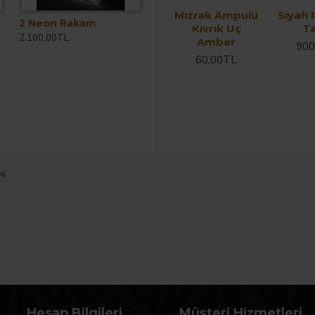
Mızrak Ampulü
Siyah 
2 Neon Rakam
Kıvrık Uç
T
2.100,00TL
Amber
900
60,00TL
N
Hesap Bilgileri
Müşteri Hizmetleri