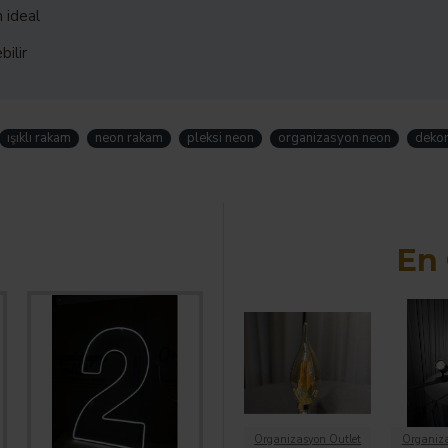
 ideal
bilir
ışıklı rakam
neon rakam
pleksi neon
organizasyon neon
dekor
En 
Organizasyon Outlet
Organiza