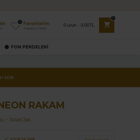
0
0
ım
Favorilerim
0 ürün - 0,00TL
ıt
Alışveriş Listem
FON PERDELERI
U SOR
 NEON RAKAM
ş.
-
Yorum Yap
STOKTA VAR