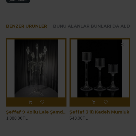
Şamdanlar
BENZER ÜRÜNLER
BUNU ALANLAR BUNLARI DA ALDIL
Hemen Sipariş Ver
Şeffaf 9 Kollu Lale Şamdan - 80 CM
Şeffaf 3'lü Kadeh Mumluk
1.080,00TL
540,00TL