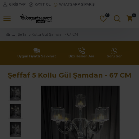
GIRIŞ YAP
KAYIT OL
WHATSAPP SIPARIŞ
0
0
Şeffaf 5 Kollu Gül Şamdan - 67 CM
Uygun Fiyatlı Sevkiyat
Bizi Hemen Ara
Soru Sor
Şeffaf 5 Kollu Gül Şamdan - 67 CM