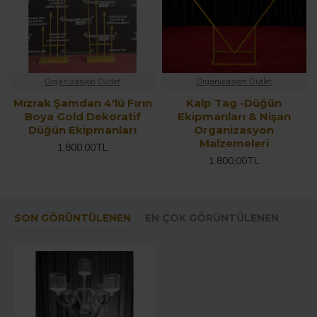
Organizasyon Outlet
Organizasyon Outlet
Mızrak Şamdan 4'lü Fırın
Kalp Tag -Düğün
Boya Gold Dekoratif
Ekipmanları & Nişan
Düğün Ekipmanları
Organizasyon
Malzemeleri
1.800,00TL
1.800,00TL
SON GÖRÜNTÜLENEN
EN ÇOK GÖRÜNTÜLENEN