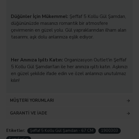
Düğünler İçin Mükemmel:
Şeffaf 5 Kollu Gül Şamdan,
düğününüzde masanızı romantik bir atmosfere
çevirmenin en güzel yolu. Gül yapraklarından ilham alan
tasarımı, aşk dolu anlarınıza eşlik ediyor.
Her Anınıza Işıltı Katın:
Organizasyon Outlet'in Şeffaf
5 Kollu Gül Şamdan'ları ile her anınıza ışıltı katın. Aşkınızı
en güzel şekilde ifade edin ve özel anlarınızı unutulmaz
kılın!
MÜŞTERI YORUMLARI
GARANTI VE İADE
Etiketler:
Şeffaf 5 Kollu Gül Şamdan - 67 CM
1900303