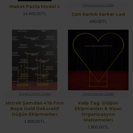
Organizasyon Outlet
Maket Pasta Model 2
14.400,00TL
Çatı Sarkıtı Sarkar Led
480,00TL
Organizasyon Outlet
Organizasyon Outlet
Mızrak Şamdan 4'lü Fırın
Kalp Tag -Düğün
Boya Gold Dekoratif
Ekipmanları & Nişan
Düğün Ekipmanları
Organizasyon
Malzemeleri
1.800,00TL
1.800,00TL