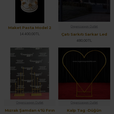
Organizasyon Outlet
Maket Pasta Model 2
14.400,00TL
Çatı Sarkıtı Sarkar Led
480,00TL
Organizasyon Outlet
Organizasyon Outlet
Mızrak Şamdan 4'lü Fırın
Kalp Tag -Düğün