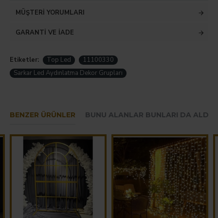
MÜŞTERI YORUMLARI
GARANTI VE İADE
Etiketler:
Top Led
11100330
Sarkar Led Aydınlatma Dekor Grupları
BENZER ÜRÜNLER
BUNU ALANLAR BUNLARI DA ALDIL
Hemen Sipariş Ver