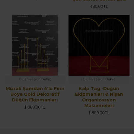
480,00TL
Organizasyon Outlet
Organizasyon Outlet
Mızrak Şamdan 4'lü Fırın
Kalp Tag -Düğün
Boya Gold Dekoratif
Ekipmanları & Nişan
Düğün Ekipmanları
Organizasyon
Malzemeleri
1.800,00TL
1.800,00TL