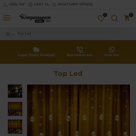
GIRIŞ YAP
KAYIT OL
WHATSAPP SIPARIŞ
0
0
Top Led
Uygun Fiyatlı Sevkiyat
Bizi Hemen Ara
Soru Sor
Top Led