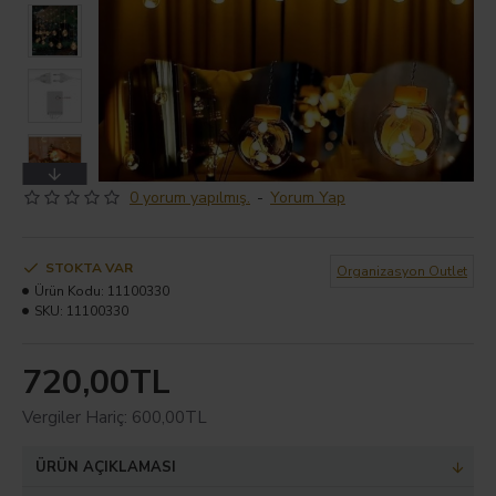
0 yorum yapılmış.
-
Yorum Yap
STOKTA VAR
Organizasyon Outlet
Ürün Kodu:
11100330
SKU:
11100330
720,00TL
Vergiler Hariç: 600,00TL
ÜRÜN AÇIKLAMASI