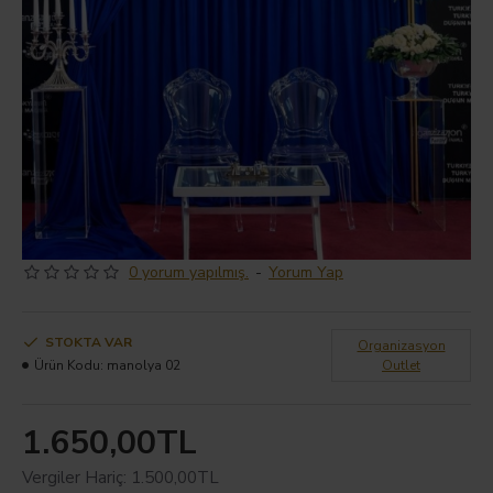
0 yorum yapılmış.
-
Yorum Yap
STOKTA VAR
Organizasyon
Ürün Kodu:
manolya 02
Outlet
1.650,00TL
Vergiler Hariç: 1.500,00TL