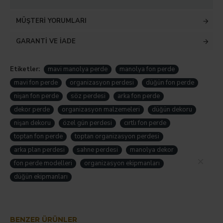
MÜŞTERI YORUMLARI
GARANTI VE İADE
Etiketler:
mavi manolya perde
manolya fon perde
mavi fon perde
organizasyon perdesi
düğün fon perde
nişan fon perde
söz perdesi
arka fon perde
dekor perde
organizasyon malzemeleri
düğün dekoru
nişan dekoru
özel gün perdesi
cırtlı fon perde
toptan fon perde
toptan organizasyon perdesi
arka plan perdesi
sahne perdesi
manolya dekor
Hemen Sipariş Ver
fon perde modelleri
organizasyon ekipmanları
düğün ekipmanları
BENZER ÜRÜNLER