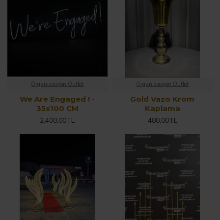
Organizasyon Outlet
Organizasyon Outlet
We Are Engaged ! -
Gold Vazo Krom
35x100 CM
Kaplama
2.400,00TL
480,00TL