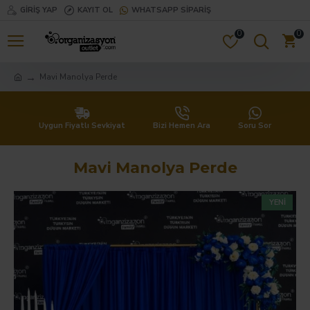
GIRIŞ YAP
KAYIT OL
WHATSAPP SIPARIŞ
0
0
Mavi Manolya Perde
Uygun Fiyatlı Sevkiyat
Bizi Hemen Ara
Soru Sor
Mavi Manolya Perde
YENI