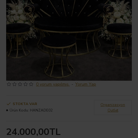
0 yorum yapılmış.
-
Yorum Yap
STOKTA VAR
Organizasyon
Ürün Kodu:
HANZADE02
Outlet
24.000,00TL