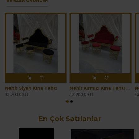
BENZER ÜRÜNLER
Nehir Siyah Kına Tahtı
Nehir Kırmızı Kına Tahtı Organizasyon ve Düğün Tahtı
N
13.200,00TL
13.200,00TL
1
En Çok Satılanlar