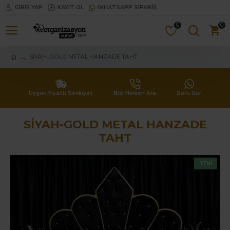
GIRIŞ YAP
KAYIT OL
WHATSAPP SIPARIŞ
0
0
SİYAH-GOLD METAL HANZADE TAHT
Uygun Fiyatlı Sevkiyat
Bizi Hemen Ara
Soru Sor
SİYAH-GOLD METAL HANZADE
TAHT
YENI