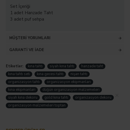
Set İçeriği
1 adet Hanzade Taht
3 adet puf sehpa
MÜŞTERI YORUMLARI
GARANTI VE İADE
Etiketler:
kına tahtı
siyah kına tahtı
hanzade taht
kına tahtı seti
kına gecesi tahtı
nişan tahtı
organizasyon tahtı
organizasyon ekipmanları
kına ekipmanları
düğün organizasyon malzemeleri
Hemen Sipariş Ver
siyah kına dekoru
gold kına tahtı
organizasyon dekoru
organizasyon malzemeleri toptan