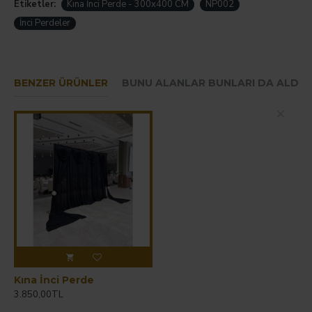
Etiketler:
Kına İnci Perde - 300x400 CM
NP002
İnci Perdeler
BENZER ÜRÜNLER
BUNU ALANLAR BUNLARI DA ALDIL
Hemen Sipariş Ver
Kına İnci Perde
3.850,00TL