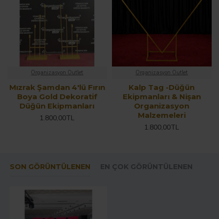
Organizasyon Outlet
Organizasyon Outlet
Mızrak Şamdan 4'lü Fırın
Kalp Tag -Düğün
Boya Gold Dekoratif
Ekipmanları & Nişan
Düğün Ekipmanları
Organizasyon
Malzemeleri
1.800,00TL
1.800,00TL
SON GÖRÜNTÜLENEN
EN ÇOK GÖRÜNTÜLENEN