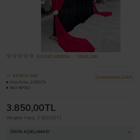
0 yorum yapılmış.
-
Yorum Yap
STOKTA VAR
Organizasyon Outlet
Ürün Kodu:
1202176
SKU:
NP002
3.850,00TL
Vergiler Hariç: 3.500,00TL
ÜRÜN AÇIKLAMASI